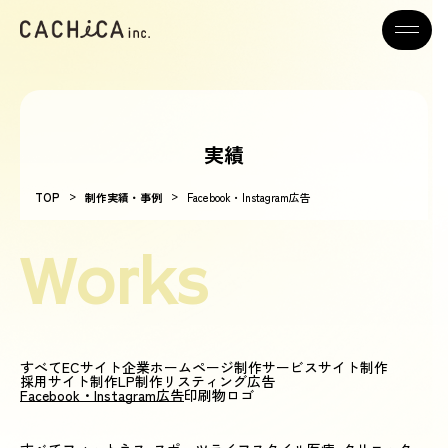
実績
>
>
TOP
制作実績・事例
Facebook・Instagram広告
Works
すべて
ECサイト
企業ホームページ制作
サービスサイト制作
採用サイト制作
LP制作
リスティング広告
Facebook・Instagram広告
印刷物
ロゴ