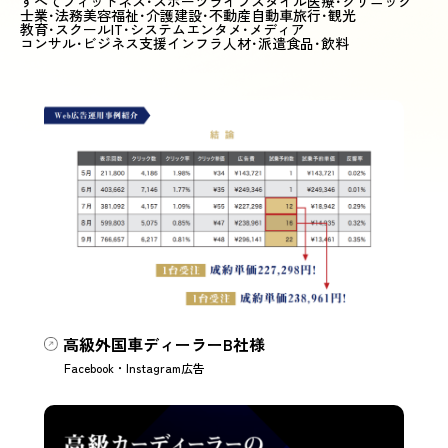
すべて
フィットネス･スポーツ
ライフスタイル
医療･クリニック
士業･法務
美容
福祉･介護
建設･不動産
自動車
旅行･観光
教育･スクール
IT･システム
エンタメ･メディア
コンサル･ビジネス支援
インフラ
人材･派遣
食品･飲料
高級外国車ディーラーB社様
Facebook・Instagram広告