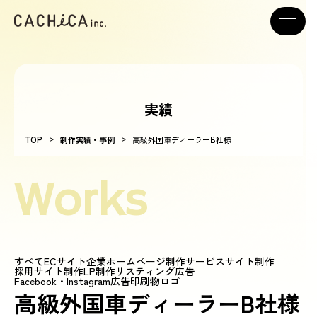
実績
>
>
TOP
制作実績・事例
高級外国車ディーラーB社様
Works
すべて
ECサイト
企業ホームページ制作
サービスサイト制作
採用サイト制作
LP制作
リスティング広告
Facebook・Instagram広告
印刷物
ロゴ
高級外国車ディーラーB社様