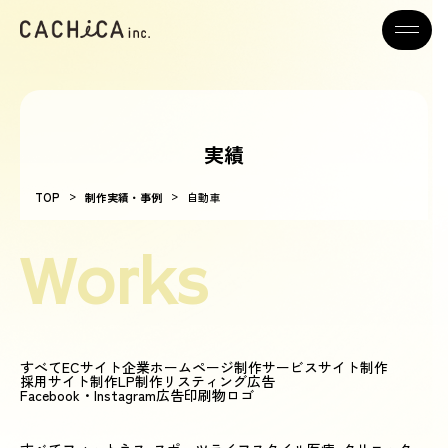
実績
>
>
TOP
制作実績・事例
自動車
Works
すべて
ECサイト
企業ホームページ制作
サービスサイト制作
採用サイト制作
LP制作
リスティング広告
Facebook・Instagram広告
印刷物
ロゴ