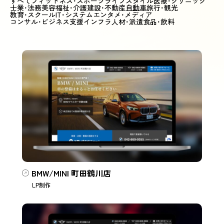
すべて
フィットネス･スポーツ
ライフスタイル
医療･クリニック
士業･法務
美容
福祉･介護
建設･不動産
自動車
旅行･観光
教育･スクール
IT･システム
エンタメ･メディア
コンサル･ビジネス支援
インフラ
人材･派遣
食品･飲料
BMW/MINI 町田鶴川店
LP制作