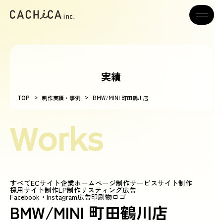
実績
>
>
TOP
制作実績・事例
BMW/MINI 町田鶴川店
Works
すべて
ECサイト
企業ホームページ制作
サービスサイト制作
採用サイト制作
LP制作
リスティング広告
Facebook・Instagram広告
印刷物
ロゴ
BMW/MINI 町田鶴川店