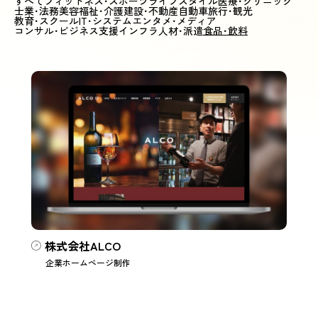
すべて
フィットネス･スポーツ
ライフスタイル
医療･クリニック
士業･法務
美容
福祉･介護
建設･不動産
自動車
旅行･観光
教育･スクール
IT･システム
エンタメ･メディア
コンサル･ビジネス支援
インフラ
人材･派遣
食品･飲料
株式会社ALCO
企業ホームページ制作