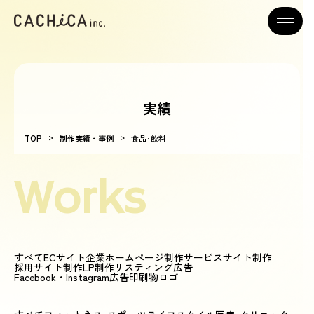
実績
>
>
TOP
制作実績・事例
食品･飲料
Works
すべて
ECサイト
企業ホームページ制作
サービスサイト制作
採用サイト制作
LP制作
リスティング広告
Facebook・Instagram広告
印刷物
ロゴ