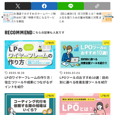
北海道でおすすめのホームページ制
【初心者向け】SEO対策とは？検索
作会社7選！特徴や気になるサービ
上位を狙うための基本知識と対策ま
スを解説
とめ
RECOMMEND
LP制作
LPO
2025.10.30
2026.03.26
LPのワイヤーフレームの作り方｜
LPOツールのおすすめ10選｜目的
役立つツールや成果につながるポ
別に選べる改善支援ツールを紹介
イントを紹介
LP制作
LP制作