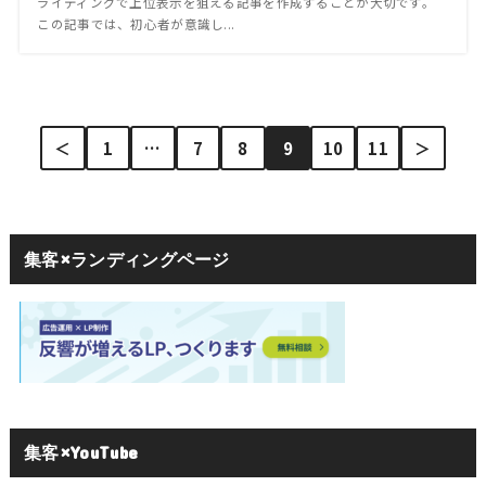
ライティングで上位表示を狙える記事を作成することが大切です。
この記事では、初心者が意識し...
＜
1
…
7
8
9
10
11
＞
集客×ランディングページ
集客×YouTube