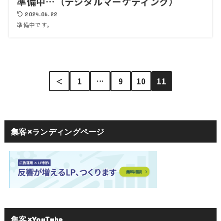
準備中…（デジタルマーケティング）
2024.06.22
準備中です。
＜
1
…
9
10
11
集客×ランディングページ
集客×YouTube