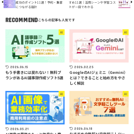
成功のポイント11選！予約・集客
すめ11選｜活用シーンや学習コス
につながる設計
トが一目でわかる
RECOMMEND
AI
AI
2026.06.15
2026.02.25
もう手書きには戻れない！無料プ
GoogleのAIジェミニ（Gemini）
ランがあるAI議事録作成ソフト5選
とは？できることと始め方をやさ
しく解説
AI
AI
2026.06.18
2026.05.21