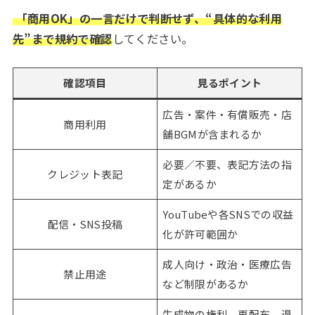
「商用OK」の一言だけで判断せず、“具体的な利用
先”まで規約で確認
してください。
確認項目
見るポイント
広告・案件・有償販売・店
商用利用
舗BGMが含まれるか
必要／不要、表記方法の指
クレジット表記
定があるか
YouTubeや各SNSでの収益
配信・SNS投稿
化が許可範囲か
成人向け・政治・医療広告
禁止用途
など制限があるか
生成物の権利、再配布、退