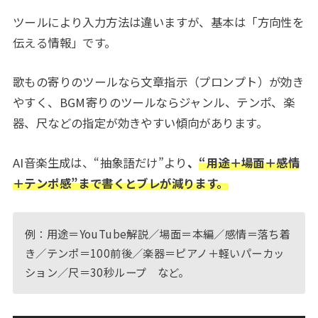
ツールにより入力方法は違いますが、基本は「方向性を
伝える情報」です。
歌もの寄りのツールなら文章指示（プロンプト）が効き
やすく、BGM寄りのツールならジャンル、テンポ、楽
器、尺などの指定が効きやすい傾向があります。
AI音楽生成は、“抽象語だけ”より
、
“用途＋場面＋感情
＋テンポ感”まで書くとブレが減ります。
例：用途＝YouTube解説／場面＝本編／感情＝落ち着
き／テンポ＝100前後／楽器＝ピアノ＋軽いパーカッ
ション／尺＝30秒ループ など。