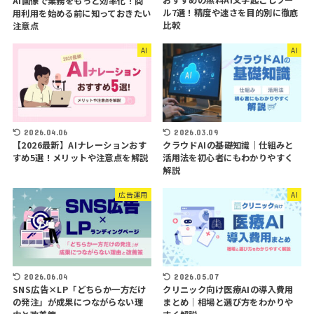
おすすめの無料AI文字起こしツー
AI画像で業務をもっと効率化！商
ル7選！精度や速さを目的別に徹底
用利用を始める前に知っておきたい
比較
注意点
AI
AI
2026.04.06
2026.03.09
【2026最新】AIナレーションおす
クラウドAIの基礎知識｜仕組みと
すめ5選！メリットや注意点を解説
活用法を初心者にもわかりやすく
解説
広告運用
AI
2026.06.04
2026.05.07
SNS広告×LP「どちらか一方だけ
クリニック向け医療AIの導入費用
の発注」が成果につながらない理
まとめ｜相場と選び方をわかりや