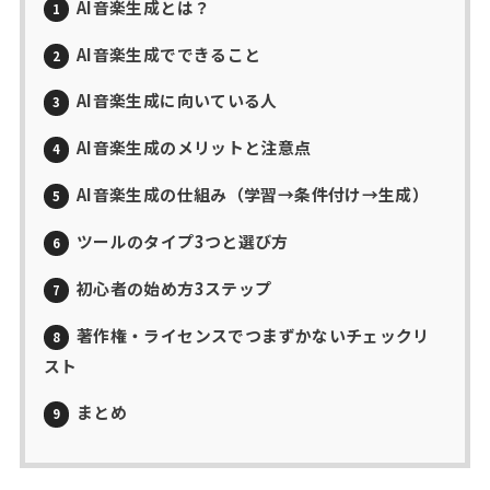
AI音楽生成とは？
1
AI音楽生成でできること
2
AI音楽生成に向いている人
3
AI音楽生成のメリットと注意点
4
AI音楽生成の仕組み（学習→条件付け→生成）
5
ツールのタイプ3つと選び方
6
初心者の始め方3ステップ
7
著作権・ライセンスでつまずかないチェックリ
8
スト
まとめ
9