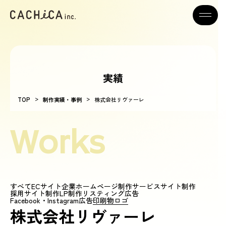
実績
>
>
TOP
制作実績・事例
株式会社リヴァーレ
Works
すべて
ECサイト
企業ホームページ制作
サービスサイト制作
採用サイト制作
LP制作
リスティング広告
Facebook・Instagram広告
印刷物
ロゴ
株式会社リヴァーレ