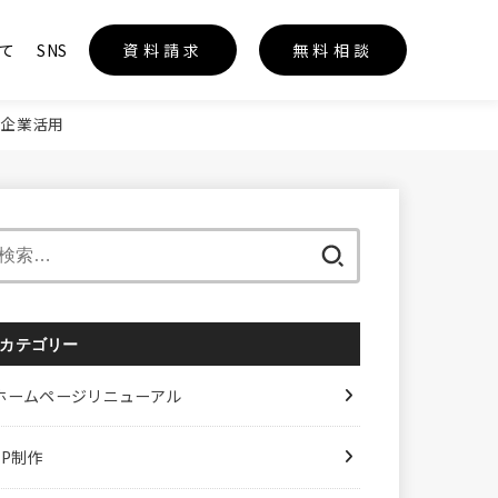
て
SNS
資料請求
無料相談
と企業活用
検
索:
カテゴリー
ホームページリニューアル
LP制作