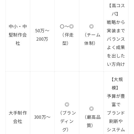
【高コス
パ】
戦略から
中小・中
〇～◎
◎
50万～
実装まで
堅制作会
（伴走
（チーム
200万
バランス
社
型）
体制）
よく成果
を出した
い方向け
【大規
模】
予算が豊
◎
富で
◎
大手制作
（ブラン
ブランド
300万～
（最高品
会社
ディン
刷新や
質）
グ）
システム