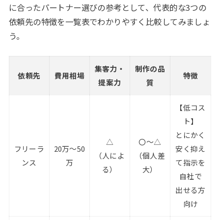
に合ったパートナー選びの参考として、代表的な3つの
依頼先の特徴を一覧表でわかりやすく比較してみましょ
う。
集客力・
制作の品
依頼先
費用相場
特徴
提案力
質
【低コス
ト】
とにかく
△
〇～△
フリーラ
20万～50
安く抑え
（人によ
（個人差
ンス
万
て指示を
る）
大）
自社で
出せる方
向け